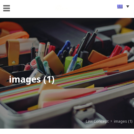
ΑΡΧΙΚΗ
ΠΟΙΟΙ
ΕΙΜΑΣΤΕ
ΤΙ
ΚΑΝΟΥΜΕ
FAMus
Project
images (1)
GDPR
ΝΕΑ
ΟΜΟΓΕΝΕΙΑ
Law Concept
images (1)
ΕΠΙΚΟΙΝΩΝΙΑ