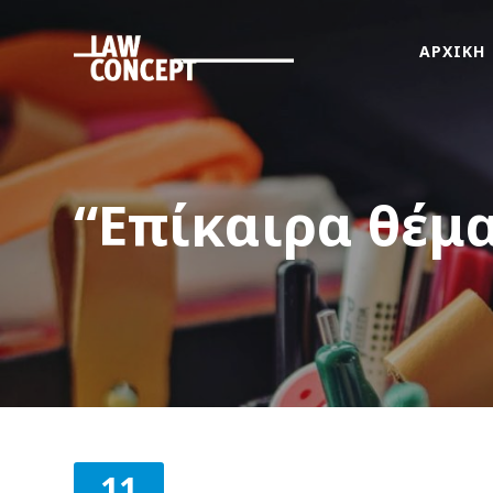
ΑΡΧΙΚΗ
ΑΡΧΙΚΗ
ΠΟΙΟΙ
ΕΙΜΑΣΤΕ
ΤΙ
“Επίκαιρα θέμ
ΚΑΝΟΥΜΕ
FAMus
Project
GDPR
ΝΕΑ
ΟΜΟΓΕΝΕΙΑ
ΕΠΙΚΟΙΝΩΝΙΑ
11