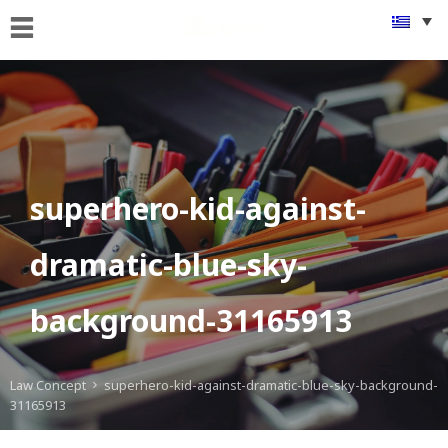
ΑΡΧΙΚΗ
ΠΟΙΟΙ
ΕΙΜΑΣΤΕ
ΤΙ
ΚΑΝΟΥΜΕ
superhero-kid-against-
FAMus
Project
dramatic-blue-sky-
GDPR
background-31165913
ΝΕΑ
ΟΜΟΓΕΝΕΙΑ
Law Concept
superhero-kid-against-dramatic-blue-sky-background-
31165913
ΕΠΙΚΟΙΝΩΝΙΑ