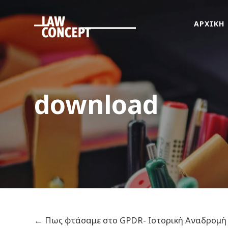
ΑΡΧΙΚΗ
ΑΡΧΙΚΗ
ΠΟΙΟΙ
ΕΙΜΑΣΤΕ
ΤΙ
download
ΚΑΝΟΥΜΕ
FAMus
Project
GDPR
ΝΕΑ
ΟΜΟΓΕΝΕΙΑ
ΕΠΙΚΟΙΝΩΝΙΑ
←
Πως φτάσαμε στο GPDR- Ιστορική Αναδρομή