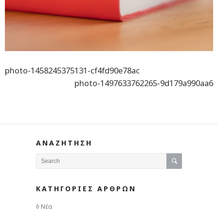
photo-1458245375131-cf4fd90e78ac
photo-1497633762265-9d179a990aa6
ΑΝΑΖΗΤΗΣΗ
ΚΑΤΗΓΟΡΙΕΣ ΑΡΘΡΩΝ
Νέα