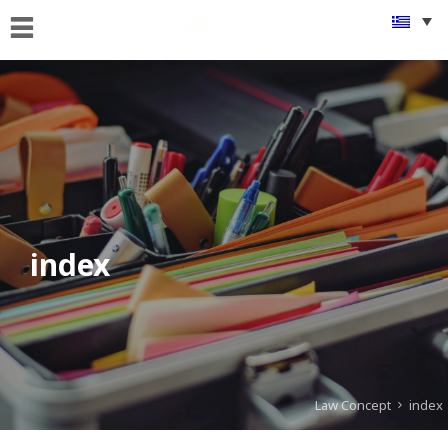
ΑΡΧΙΚΗ
ΠΟΙΟΙ
ΕΙΜΑΣΤΕ
ΤΙ
ΚΑΝΟΥΜΕ
FAMus
Project
index
GDPR
ΝΕΑ
ΟΜΟΓΕΝΕΙΑ
Law Concept
index
ΕΠΙΚΟΙΝΩΝΙΑ