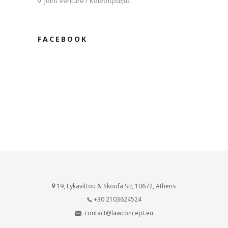
Joint Venture / Κοινοπραξία
FACEBOOK
19, Lykavittou & Skoufa Str, 10672, Athens
+30 2103624524
contact@lawconcept.eu