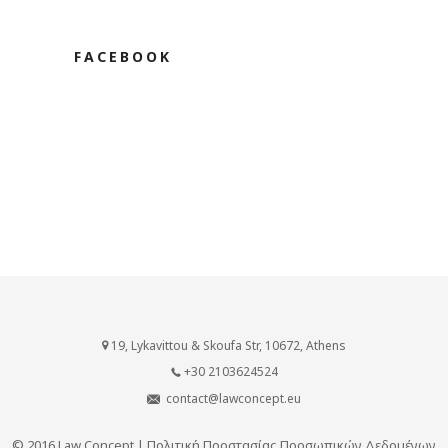
FACEBOOK
19, Lykavittou & Skoufa Str, 10672, Athens
+30 2103624524
contact@lawconcept.eu
© 2016 Law Concept |
Πολιτική Προστασίας Προσωπικών Δεδομένων