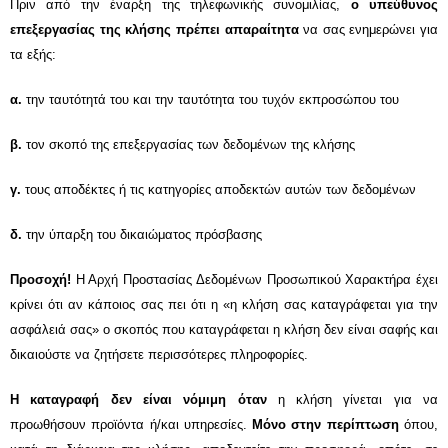
Πριν από την έναρξη της τηλεφωνικής συνομιλίας,
ο υπεύθυνος
επεξεργασίας της κλήσης
πρέπει απαραίτητα
να σας ενημερώνει για
τα εξής:
α.
τ
ην ταυτότητά του και την ταυτότητα του τυχόν εκπροσώπου του
β.
τον σκοπό
της επεξεργασίας των δεδομένων της κλήσης
γ.
τους αποδέκτες ή τις κατηγορίες αποδεκτών
αυτών
των δεδομένων
δ.
την ύπαρξη του δικαιώματος πρόσβασης
Προσοχή!
Η Αρχή Προστασίας Δεδομένων Προσωπικού Χαρακτήρα έχει
κρίνει ότι
αν κάποιος σας πει ότι η
«
η κλήση σας καταγράφεται
για την
ασφάλειά σας» ο σκοπός
που καταγράφεται η κλήση
δεν είναι σαφής
και
δικαιούστε να ζητήσετε περισσότερες πληροφορίες
.
Η καταγραφή δεν είναι νόμιμη όταν
η κλήση
γίνεται για να
προωθήσουν
προϊόντ
α
ή/και υπηρε
σίες
.
Μόνο στην περίπτωση
όπου,