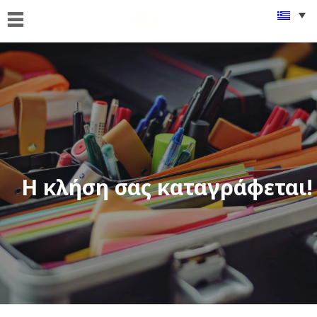
ΑΡΧΙΚΗ
ΠΟΙΟΙ
ΕΙΜΑΣΤΕ
ΤΙ
ΚΑΝΟΥΜΕ
FAMus
Project
Η κλήση σας καταγράφεται!
GDPR
ΝΕΑ
ΟΜΟΓΕΝΕΙΑ
ΕΠΙΚΟΙΝΩΝΙΑ