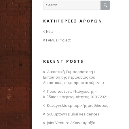
ΚΑΤΗΓΟΡΙΕΣ ΑΡΘΡΩΝ
Νέα
FAMus Project
RECENT POSTS
Δικαστική Συμπαράσταση /
Εκποίηση της περιουσίας του
δικαστικώς συμπαραστατούμενου
Προυποθέσεις Πτώχευσης –
Κώδικας αφερεγγυότητας 2020/2021
Καταγγελία εμπορικής μισθώσεως
SO, Uptown Dubai Residences
Joint Venture / Κοινοπραξία