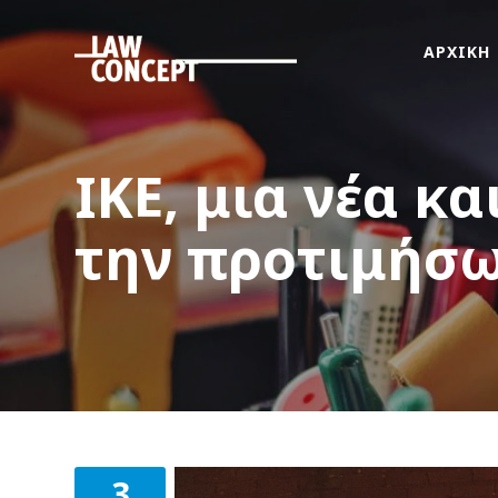
ΑΡΧΙΚΗ
ΑΡΧΙΚΗ
ΠΟΙΟΙ
ΕΙΜΑΣΤΕ
ΙΚΕ, μια νέα κα
ΤΙ
ΚΑΝΟΥΜΕ
την προτιμήσω
FAMus
Project
GDPR
ΝΕΑ
ΟΜΟΓΕΝΕΙΑ
ΕΠΙΚΟΙΝΩΝΙΑ
3