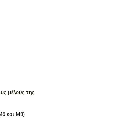
υς μέλους της
Μ6 και Μ8)