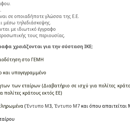
άφου.
.
ναι σε οποιαδήποτε γλώσσα της Ε.Ε.
αι μέσω τηλεδιάσκεψης.
νται με ιδιωτικό έγγραφο
 προσωπικής τους περιουσίας.
γραφα χρειάζονται για την σύσταση ΙΚΕ;
σιοδότηση στο ΓΕΜΗ
ο και υπογεγραμμένο
των των εταίρων (Διαβατήριο σε ισχύ για πολίτες κράτο
α πολίτες κράτους εκτός ΕΕ)
μπληρωμένα
(
Έντυπο Μ
3
,
Έντυπο Μ7
και όπου απαιτείται 
εταίρου