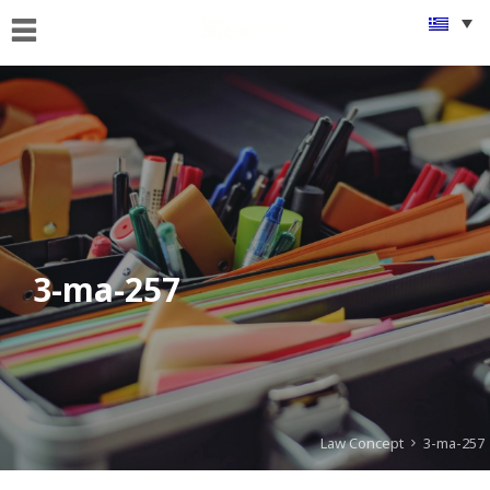
ΑΡΧΙΚΗ
ΠΟΙΟΙ
ΕΙΜΑΣΤΕ
ΤΙ
ΚΑΝΟΥΜΕ
FAMus
Project
3-ma-257
GDPR
ΝΕΑ
ΟΜΟΓΕΝΕΙΑ
Law Concept
3-ma-257
ΕΠΙΚΟΙΝΩΝΙΑ