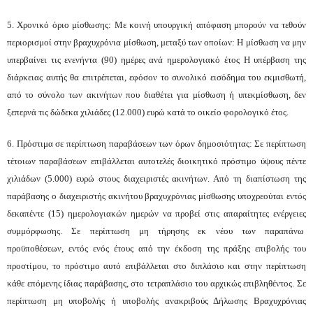
5.
Χρονικό όριο μίσθωσης: Με κοινή υπουργική απόφαση μπορούν να τεθούν
περιορισμοί στην βραχυχρόνια μίσθωση, μεταξύ των οποίων: Η μίσθωση να μην
υπερβαίνει τις ενενήντα (90) ημέρες ανά ημερολογιακό έτος Η υπέρβαση της
διάρκειας αυτής θα επιτρέπεται, εφόσον το συνολικό εισόδημα του εκμισθωτή,
από το σύνολο των ακινήτων που διαθέτει για μίσθωση ή υπεκμίσθωση, δεν
ξεπερνά τις δώδεκα χιλιάδες (12.000) ευρώ κατά το οικείο φορολογικό έτος.
6. Πρόστιμα σε περίπτωση παραβάσεων των όρων δημοσιότητας: Σε περίπτωση
τέτοιων παραβάσεων επιβάλλεται αυτοτελές διοικητικό πρόστιμο ύψους πέντε
χιλιάδων (5.000) ευρώ στους διαχειριστές ακ
ινήτων. Από τη διαπίστωση της
παράβασης ο διαχειριστής ακινήτου βραχυχρόνιας μίσθωσης υποχρεούται εντός
δεκαπέντε (15) ημερολογιακών ημερών να προβεί στις απαραίτητες ενέργειες
συμμόρφωσης. Σε περίπτωση μη τήρησης εκ νέου των παραπάνω
προϋποθέσεων, εντός ενός έτους από την έκδοση της πράξης επιβολής του
προστίμου, το πρόστιμο αυτό επιβάλλεται στο διπλάσιο και στην περίπτωση
κάθε επόμενης ίδιας παράβασης, στο τετραπλάσιο του αρχικώς επιβληθέντος. Σε
περίπτωση μη υποβολής ή υποβολής ανακριβούς Δήλωσης Βραχυχρόνιας