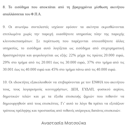
8. Το εισόδημα που αποκτάται από τη βραχυχρόνια μίσθωση ακινήτου
απαλλάσσεται του Φ.Π.Α.
9. Οι ανωτέρω συντελεστές ισχύουν εφόσον τα ακίνητα εκμισθώνονται
επιπλωμένα χωρίς την παροχή οιασδήποτε υπηρεσίας πλην της παροχής
κλινοσκεπασμάτων. Σε περίπτωση που παρέχονται οποιεσδήποτε άλλες
υπηρεσίες, το εισόδημα αυτό λογίζεται ως εισόδημα από επιχειρηματική
δραστηριότητα και φορολογείται ως εξής: 22% μέχρι τις πρώτες 20.000 ευρώ,
29% στο τμήμα από τις 20.001 έως τις 30.000 ευρώ, 37% στο τμήμα από τις
30.001 έως τις 40.000 ευρώ και 45% στο τμήμα πάνω από τις 40.000 ευρώ.
10. Οι ιδιοκτήτες εξακολουθούν να επιβαρύνονται με τον ΕΝΦΙΑ του ακινήτου
τους, τους λογαρισμούς κοινοχρήστων, ΔΕΗ, ΕΥΔΑΠ, φυσικού αερίου,
δημοτικών τελών και με τα έξοδα επισκευής ζημιών που πιθανόν να
δημιουργηθούν από τους επισκέπτες. Γι’ αυτό το λόγο θα πρέπει να εξετάζουν
τρόπους πρόληψης και προστασίας από πιθανές υπέρογκες δαπάνες επισκευών.
Αναστασία Ματσούκα