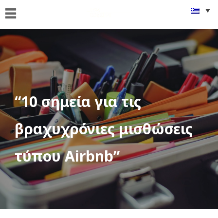
ΑΡΧΙΚΗ
ΠΟΙΟΙ
ΕΙΜΑΣΤΕ
ΤΙ
ΚΑΝΟΥΜΕ
“10 σημεία για τις
FAMus
Project
βραχυχρόνιες μισθώσεις
GDPR
τύπου Airbnb”
ΝΕΑ
ΟΜΟΓΕΝΕΙΑ
ΕΠΙΚΟΙΝΩΝΙΑ