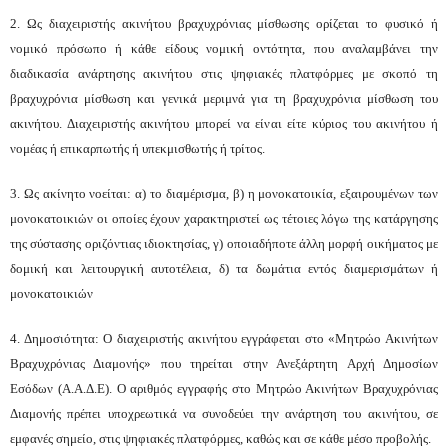
2. Ως διαχειριστής ακινήτου βραχυχρόνιας μίσθωσης ορίζεται το φυσικό ή
νομικό πρόσωπο ή κάθε είδους νομική οντότητα, που αναλαμβάνει την
διαδικασία ανάρτησης ακινήτου στις ψηφιακές πλατφόρμες με σκοπό τη
βραχυχρόνια μίσθωση και γενικά μεριμνά για τη βραχυχρόνια μίσθωση του
ακινήτου. Διαχειριστής ακινήτου μπορεί να είναι είτε κύριος του ακινήτου ή
νομέας ή επικαρπωτής ή υπεκμισθωτής ή τρίτος.
3.
Ως ακίνητο νοείται: α) το διαμέρισμα, β) η μονοκατοικία, εξαιρουμένων των
μονοκατοικιών οι οποίες έχουν χαρακτηριστεί ως τέτοιες λόγω της κατάργησης
της σύστασης οριζόντιας ιδιοκτησίας, γ) οποιαδήποτε άλλη μορφή οικήματος με
δομική και λειτουργική αυτοτέλεια, δ) τα δωμάτια εντός διαμερισμάτων ή
μονοκατοικιών
4.
Δημοσιότητα: Ο διαχειριστής ακινήτου εγγράφεται στο «Μητρώο Ακινήτων
Βραχυχρόνιας Διαμονής» που τηρείται στην Ανεξάρτητη Αρχή Δημοσίων
Εσόδων (Α.Α.Δ.Ε). O αριθμός εγγραφής στο Μητρώο Ακινήτων Βραχυχρόνιας
Διαμονής
πρέπει
υποχρεωτικά να συνοδεύει την ανάρτηση του ακινήτου, σε
εμφανές σημείο, στις ψηφιακές πλατφόρμες, καθώς και σε κάθε μέσο προβολής.