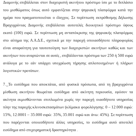
Διαμονής επιβάλλεται στον διαχειριστή ακινήτου πρόστιμο ίσο με το διπλάσιο
του μισθώματος όπως αυτό εμφανίζεται στην ψηφιακή πλατφόρμα κατά την
ημέρα που πραγματοποιείται ο έλεγχος. Σε περίπτωση εκπρόθεσμης Δήλωσης
Βραχυχρόνιας Διαμονής επιβάλλεται αυτοτελές διοικητικό πρόστιμο ύψους
εκατό (100) ευρώ. Σε περίπτωση μη ανταπόκρισης της ψηφιακής πλατφόρμας
στο αίτημα της Α.Α.Δ.Ε., σχετικά με την παροχή οποιασδήποτε πληροφορίας
είναι απαραίτητη για ταυτοποίηση των διαχειριστών ακινήτων καθώς και των
ακινήτων που αναρτώνται σε αυτές , επιβάλλονται πρόστιμα των 250 ή 500 ευρώ
ανάλογα με το εάν υπάρχει υποχρέωση τήρησης απλοποιημένων ή πλήρων
λογιστικών προτύπων.
7.
Το εισόδημα που αποκτάται, από φυσικά πρόσωπα, από τη βραχυχρόνια
μίσθωση ακινήτου θεωρείται εισόδημα από ακίνητη περιουσία, εφόσον τα
ακίνητα εκμισθώνονται επιπλωμένα χωρίς την παροχή οιασδήποτε υπηρεσίας
πλην της παροχής κλινοσκεπασμάτων (κλίμακα φορολόγησης: 0 – 12.000 ευρώ:
15%, 12.0001 – 35.000 ευρώ: 35%, 35.001 ευρώ και άνω: 45%). Σε περίπτωση
που παρέχονται οποιεσδήποτε άλλες υπηρεσίες, το εισόδημα αυτό αποτελεί
εισόδημα από επιχειρηματική δραστηριότητα .