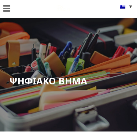
ΑΡΧΙΚΗ
ΠΟΙΟΙ
ΕΙΜΑΣΤΕ
ΤΙ
ΚΑΝΟΥΜΕ
FAMus
Project
ΨΗΦΙΑΚΟ ΒΗΜΑ
GDPR
ΝΕΑ
ΟΜΟΓΕΝΕΙΑ
ΕΠΙΚΟΙΝΩΝΙΑ