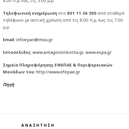
8.00 π.μ. έως τις 5.00 μ.μ.
Τηλεφωνική ενημέρωση
στο
801 11 36 300
από σταθερό
τηλέφωνο με αστική χρέωση από τις 8.00 π.μ. έως τις 7.00
μ.μ.
Εmail
:
infoepan@mou.gr
Ιστοσελίδες
:
www.antagonistikotita.gr
,
www.espa.gr
Σημεία Πληροφόρησης ΕΦΕΠΑΕ & Περιφερειακών
Μονάδων του
:
http://www.efepae.gr
Πηγή
ΑΝΑΖΗΤΗΣΗ