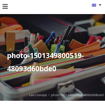
ΑΡΧΙΚΗ
ΠΟΙΟΙ
ΕΙΜΑΣΤΕ
ΤΙ
ΚΑΝΟΥΜΕ
FAMus
photo-1501349800519-
Project
48093d60bde0
GDPR
ΝΕΑ
ΟΜΟΓΕΝΕΙΑ
Law Concept
photo-1501349800519-48093d60bde0
ΕΠΙΚΟΙΝΩΝΙΑ