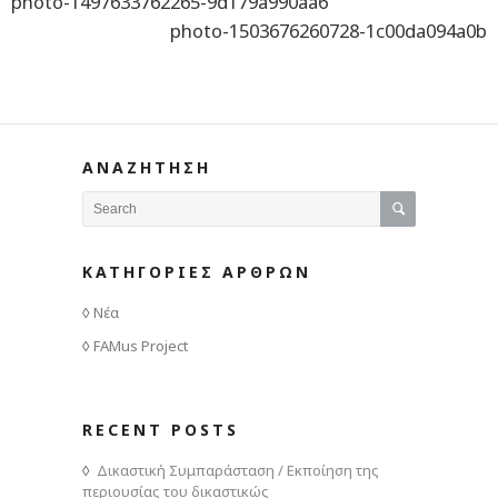
photo-1497633762265-9d179a990aa6
photo-1503676260728-1c00da094a0b
ΑΝΑΖΗΤΗΣΗ
ΚΑΤΗΓΟΡΙΕΣ ΑΡΘΡΩΝ
Νέα
FAMus Project
RECENT POSTS
Δικαστική Συμπαράσταση / Εκποίηση της
περιουσίας του δικαστικώς