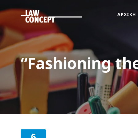
ΑΡΧΙΚΗ
ΑΡΧΙΚΗ
ΠΟΙΟΙ
ΕΙΜΑΣΤΕ
ΤΙ
“Fashioning th
ΚΑΝΟΥΜΕ
FAMus
Project
GDPR
ΝΕΑ
ΟΜΟΓΕΝΕΙΑ
ΕΠΙΚΟΙΝΩΝΙΑ
6