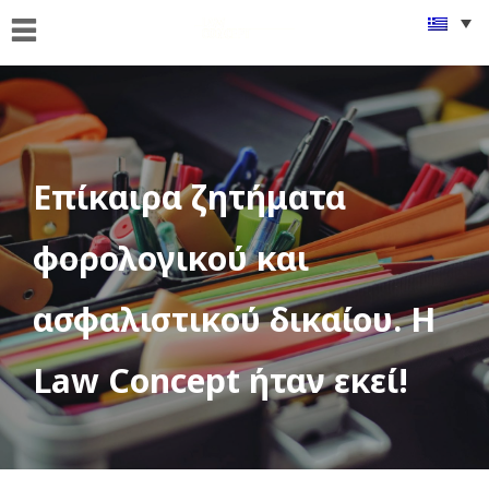
ΑΡΧΙΚΗ
ΠΟΙΟΙ
ΕΙΜΑΣΤΕ
ΤΙ
Επίκαιρα ζητήματα
ΚΑΝΟΥΜΕ
FAMus
φορολογικού και
Project
ασφαλιστικού δικαίου. Η
GDPR
ΝΕΑ
Law Concept ήταν εκεί!
ΟΜΟΓΕΝΕΙΑ
ΕΠΙΚΟΙΝΩΝΙΑ