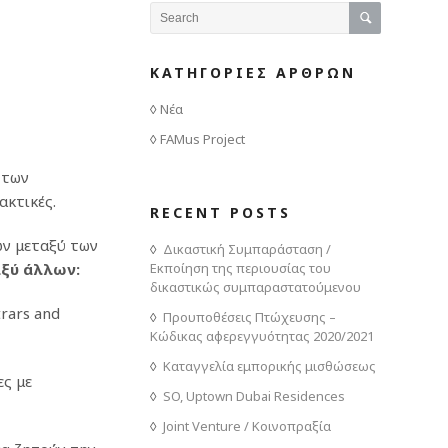
ΚΑΤΗΓΟΡΙΕΣ ΑΡΘΡΩΝ
Νέα
FAMus Project
 των
ακτικές.
RECENT POSTS
ών μεταξύ των
Δικαστική Συμπαράσταση /
αξύ άλλων:
Εκποίηση της περιουσίας του
δικαστικώς συμπαραστατούμενου
trars and
Προυποθέσεις Πτώχευσης –
Κώδικας αφερεγγυότητας 2020/2021
Καταγγελία εμπορικής μισθώσεως
ες με
SO, Uptown Dubai Residences
Joint Venture / Κοινοπραξία