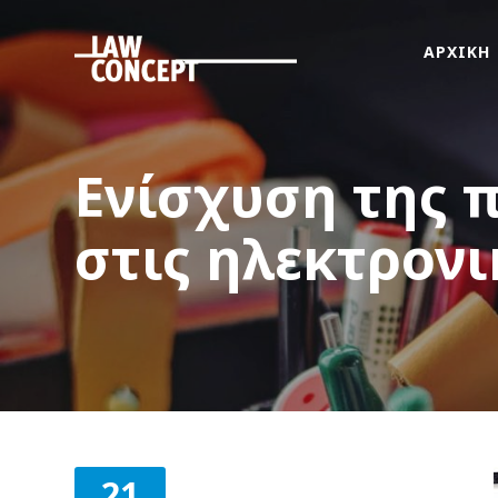
ΑΡΧΙΚΗ
ΑΡΧΙΚΗ
ΠΟΙΟΙ
ΕΙΜΑΣΤΕ
Ενίσχυση της 
ΤΙ
ΚΑΝΟΥΜΕ
στις ηλεκτρονι
FAMus
Project
GDPR
ΝΕΑ
ΟΜΟΓΕΝΕΙΑ
ΕΠΙΚΟΙΝΩΝΙΑ
21