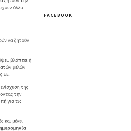
να ζητούν την
άρχουν άλλα
FACEBOOK
ούν να ζητούν
ψει, βλάπτει ή
ρατών μελών
ς ΕΕ.
 ενίσχυση της
χοντας την
πή για τις
ς και μένει
 ημερομηνία