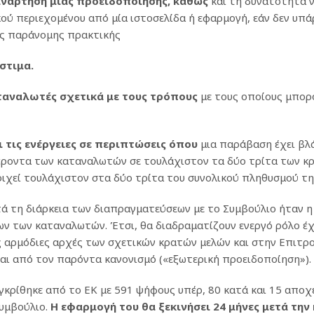
ανάρτηση μιας προειδοποίησης, καθώς
και τη δυνατότητα 
ού περιεχομένου από μία ιστοσελίδα ή εφαρμογή, εάν δεν υπ
ας παράνομης πρακτικής
στιμα.
ταναλωτές σχετικά με τους τρόπους
με τους οποίους μπορ
 τις ενέργειες σε περιπτώσεις όπου
μια παράβαση έχει βλά
φέροντα των καταναλωτών σε τουλάχιστον τα δύο τρίτα των κ
ιχεί τουλάχιστον στα δύο τρίτα του συνολικού πληθυσμού τη
ά τη διάρκεια των διαπραγματεύσεων με το Συμβούλιο ήταν η
ν των καταναλωτών. Έτσι, θα διαδραματίζουν ενεργό ρόλο έ
ς αρμόδιες αρχές των σχετικών κρατών μελών και στην Επιτρο
αι από τον παρόντα κανονισμό («εξωτερική προειδοποίηση»).
γκρίθηκε από το ΕΚ με 591 ψήφους υπέρ, 80 κατά και 15 αποχέ
Συμβούλιο.
Η εφαρμογή του θα ξεκινήσει 24 μήνες μετά την