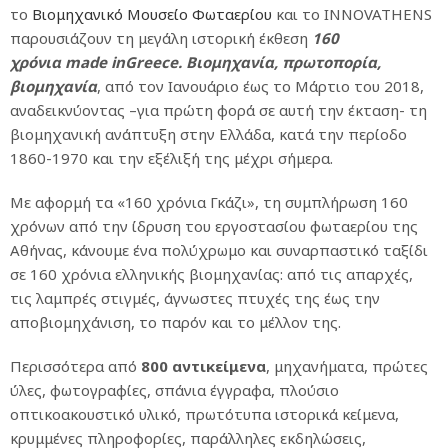
το
Βιομηχανικό Μουσείο Φωταερίου
και το INNOVATHENS
παρουσιάζουν τη μεγάλη ιστορική έκθεση
160
χρόνια
made
in
Greece
. Βιομηχανία, πρωτοπορία,
βιομηχανία
, από τον Ιανουάριο έως το Μάρτιο του 2018,
αναδεικνύοντας –για πρώτη φορά σε αυτή την έκταση- τη
βιομηχανική ανάπτυξη στην Ελλάδα, κατά την περίοδο
1860-1970 και την εξέλιξή της μέχρι σήμερα.
Με αφορμή τα «160 χρόνια Γκάζι», τη συμπλήρωση 160
χρόνων από την ίδρυση του εργοστασίου φωταερίου της
Αθήνας, κάνουμε ένα πολύχρωμο και συναρπαστικό ταξίδι
σε 160 χρόνια ελληνικής βιομηχανίας: από τις απαρχές,
τις λαμπρές στιγμές, άγνωστες πτυχές της έως την
αποβιομηχάνιση, το παρόν και το μέλλον της.
Περισσότερα από
800 αντικείμενα
, μηχανήματα, πρώτες
ύλες, φωτογραφίες, σπάνια έγγραφα, πλούσιο
οπτικοακουστικό υλικό, πρωτότυπα ιστορικά κείμενα,
κρυμμένες πληροφορίες, παράλληλες εκδηλώσεις,