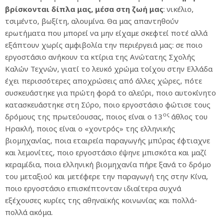
βρίσκονται δίπλα μας, μέσα στη ζωή μας
: νικέλιο,
τσιμέντο, βωξίτη, αλουμίνα. Θα μας απαντηθούν
ερωτήματα που μπορεί να μην είχαμε σκεφτεί ποτέ αλλά
εξάπτουν χωρίς αμφιβολία την περιέργειά μας: σε ποιο
εργοστάσιο ανήκουν τα κτίρια της Ανώτατης Σχολής
Καλών Τεχνών, γιατί το λευκό χρώμα τοίχου στην Ελλάδα
έχει περισσότερες αποχρώσεις από άλλες χώρες, πότε
συσκευάστηκε για πρώτη φορά το αλεύρι, ποιο αυτοκίνητο
κατασκευάστηκε στη Σύρο, ποιο εργοστάσιο φώτισε τους
ος
δρόμους της πρωτεύουσας, ποιος είναι ο 13
άθλος του
Ηρακλή, ποιος είναι ο «χοντρός» της ελληνικής
βιομηχανίας, ποια εταιρεία παραγωγής μπύρας έφτιαχνε
και λεμονίτες, ποιο εργοστάσιο έψηνε μπισκότα και μαζί
κεραμίδια, ποια ελληνική βιομηχανία πήρε ξανά το δρόμο
του μεταξιού και μετέφερε την παραγωγή της στην Κίνα,
ποιο εργοστάσιο επισκέπτονταν ιδιαίτερα συχνά
εξέχουσες κυρίες της αθηναϊκής κοινωνίας και πολλά-
πολλά ακόμα.