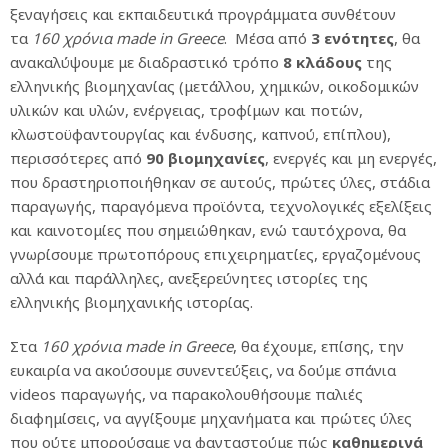
ξεναγήσεις και εκπαιδευτικά προγράμματα συνθέτουν
τα
160 χρόνια
made
in
Greece
. Μέσα από
3 ενότητες
, θα
ανακαλύψουμε με διαδραστικό τρόπο
8 κλάδους
της
ελληνικής βιομηχανίας (μετάλλου, χημικών, οικοδομικών
υλικών και υλών, ενέργειας, τροφίμων και ποτών,
κλωστοϋφαντουργίας και ένδυσης, καπνού, επίπλου),
περισσότερες από
90 βιομηχανίες
, ενεργές και μη ενεργές,
που δραστηριοποιήθηκαν σε αυτούς, πρώτες ύλες, στάδια
παραγωγής, παραγόμενα προϊόντα, τεχνολογικές εξελίξεις
και καινοτομίες που σημειώθηκαν, ενώ ταυτόχρονα, θα
γνωρίσουμε πρωτοπόρους επιχειρηματίες, εργαζομένους
αλλά και παράλληλες, ανεξερεύνητες ιστορίες της
ελληνικής βιομηχανικής ιστορίας.
Στα
160 χρόνια
made
in
Greece
, θα έχουμε, επίσης, την
ευκαιρία να ακούσουμε συνεντεύξεις, να δούμε σπάνια
videos παραγωγής, να παρακολουθήσουμε παλιές
διαφημίσεις, να αγγίξουμε μηχανήματα και πρώτες ύλες
που ούτε μπορούσαμε να φανταστούμε πώς
καθημερινά