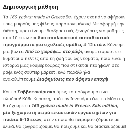
Δημιουργική μάθηση
Τα
160 χρόνια
made
in
Greece
δεν έχουν σκοπό να αφήσουν
τους μικρούς μας φίλους παραπονεμένους! Με αφορμή την
έκθεση, προτείνουμε διαδραστικές ξεναγήσεις για μαθητές
από 10 ετών και
δύο απολαυστικά εκπαιδευτικά
προγράμματα για σχολικές ομάδες 4-12 ετών
. Κάνουμε
μια βόλτα
Από το χωράφι… στο ράφι
, αναρωτιόμαστε τι
θυμάται ο πελτές από τη ζωή του ως ντομάτα, ποια είναι η
ιστορία μιας κουβερτούρας που στέκεται περήφανη στο
ράφι ενός σούπερ μάρκετ, ενώ παράλληλα
ανακαλύπτουμε
Διαφημίσεις που άφησαν εποχή
!
Και τα
Σαββατοκύριακα
όμως το πρόγραμμα είναι
πλούσιο! Κάθε Κυριακή, από τον Ιανουάριο έως το Μάρτιο,
θα έχουμε τα
160 χρόνια
made
in
Greece
.
Kids
edition
,
μία ξεχωριστή σειρά εικαστικών εργαστηρίων για
παιδιά 6-10 ετών
, στην οποία θα πειραματιζόμαστε με
υλικά, θα ζωγραφίζουμε, θα παίζουμε και θα διασκεδάζουμε!