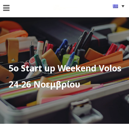
ΑΡΧΙΚΗ
ΠΟΙΟΙ
ΕΙΜΑΣΤΕ
ΤΙ
ΚΑΝΟΥΜΕ
FAMus
5ο Start up Weekend Volos
Project
24-26 Νοεμβρίου
GDPR
ΝΕΑ
ΟΜΟΓΕΝΕΙΑ
ΕΠΙΚΟΙΝΩΝΙΑ